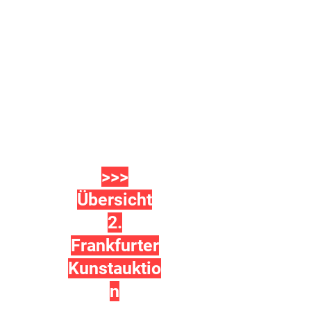
>>>
Übersicht
2.
Frankfurter
Kunstauktio
n