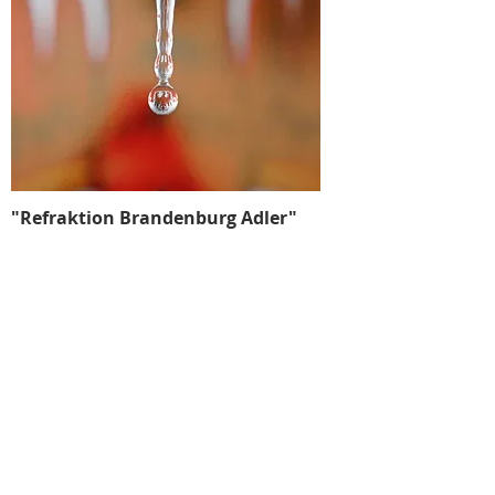
"Refraktion Brandenburg Adler"
Highspeed-Fotografie, Fotopapier
mit Zertifikat
Entstanden:
2019
Abmaße:
40 x 50
Signiert:
vorn
Gerahmt: