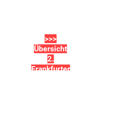
>>>
Übersicht
2.
Frankfurter
Kunstauktio
n