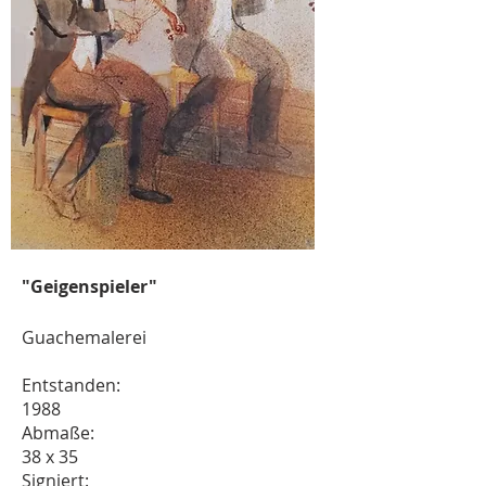
"Geigenspieler"
Guachemalerei
Entstanden:
1988
Abmaße:
38 x 35
Signiert: