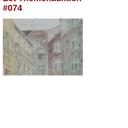
#074
"Frankfurt (Oder) Königs Fritze Hof
III"
Monotypie auf Pappe