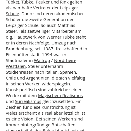
Tübke). Tübke, Peuker und Rink gelten
als namhafte Vertreter der
Leipziger
Schule
. Dann sind deren akademischer
Schüler die zweite Generation der
Leipziger Schule. So auch Matthias
Steier, als zeitweiliger Mitarbeiter am
o.g. Hauptwerk von Werner Tübke steht
er in deren Nachfolge. Umzug nach
Brandenburg, seit 1987 freischaffend in
Eisenhüttenstadt. 1994 war er
Stadtmaler in
Waltrop
/
Nordrhein-
Westfalen
. Steier unternahm
Studienreisen nach
Italien
,
Spanien
,
Chile
und
Argentinien
, die sich vielfältig
in seinen Werken widerspiegeln.
Kunstspezifisch sind zahlreiche seiner
Werke mit dem
Magischem Realismus
und
Surrealismus
gleichzusetzten. Ein
Zeichen für diese Kunstrichtung ist,
vieles erscheint als real aber letztlich ist
es eine Vision. Bei seinen Werken sind
immer hintergründige Botschaften
eingearbeitet, der Betrachter ist gefragt,