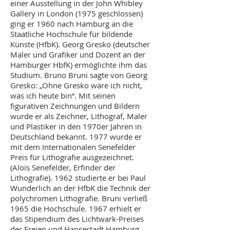
einer Ausstellung in der John Whibley
Gallery in London (1975 geschlossen)
ging er 1960 nach Hamburg an die
Staatliche Hochschule für bildende
Künste
(HfbK).
Georg Gresko
(deutscher
Maler
und
Grafiker
und Dozent an der
Hamburger HbfK) ermöglichte ihm das
Studium. Bruno Bruni sagte von
Georg
Gresko
: „Ohne Gresko wäre ich nicht,
was ich heute bin“. Mit seinen
figurativen Zeichnungen und Bildern
wurde er als Zeichner,
Lithograf
,
Maler
und
Plastiker
in den 1970er Jahren in
Deutschland bekannt. 1977 wurde er
mit dem Internationalen Senefelder
Preis für
Lithografie
ausgezeichnet.
(Alois Senefelder, Erfinder der
Lithografie). 1962 studierte er bei
Paul
Wunderlich
an der HfbK die Technik der
polychromen
Lithografie
. Bruni verließ
1965 die Hochschule. 1967 erhielt er
das Stipendium des
Lichtwark-Preises
der Freien und Hansestadt Hamburg.