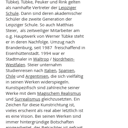
Tübke). Tübke, Peuker und Rink gelten
als namhafte Vertreter der
Leipziger
Schule
. Dann sind deren akademischer
Schüler die zweite Generation der
Leipziger Schule. So auch Matthias
Steier, als zeitweiliger Mitarbeiter am
o.g. Hauptwerk von Werner Tübke steht
er in deren Nachfolge. Umzug nach
Brandenburg, seit 1987 freischaffend in
Eisenhüttenstadt. 1994 war er
Stadtmaler in
Waltrop
/
Nordrhein-
Westfalen
. Steier unternahm
Studienreisen nach
Italien
,
Spanien
,
Chile
und
Argentinien
, die sich vielfältig
in seinen Werken widerspiegeln.
Kunstspezifisch sind zahlreiche seiner
Werke mit dem
Magischem Realismus
und
Surrealismus
gleichzusetzten. Ein
Zeichen für diese Kunstrichtung ist,
vieles erscheint als real aber letztlich ist
es eine Vision. Bei seinen Werken sind
immer hintergründige Botschaften
eingearbeitet, der Betrachter ist gefragt,