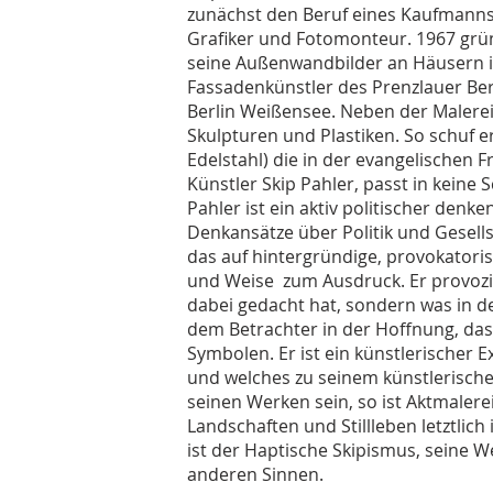
zunächst den Beruf eines Kaufmanns. 
Grafiker und Fotomonteur. 1967 gründ
seine Außenwandbilder an Häusern in 
Fassadenkünstler des Prenzlauer Ber
Berlin Weißensee. Neben der Malerei 
Skulpturen und Plastiken. So schuf e
Edelstahl) die in der evangelischen F
Künstler Skip Pahler, passt in keine 
Pahler ist ein aktiv politischer den
Denkansätze über Politik und Gesells
das auf hintergründige, provokatoris
und Weise zum Ausdruck. Er provozie
dabei gedacht hat, sondern was in d
dem Betrachter in der Hoffnung, dass 
Symbolen. Er ist ein künstlerischer E
und welches zu seinem künstlerischen
seinen Werken sein, so ist Aktmalere
Landschaften und Stillleben letztlic
ist der Haptische Skipismus, seine W
anderen Sinnen.