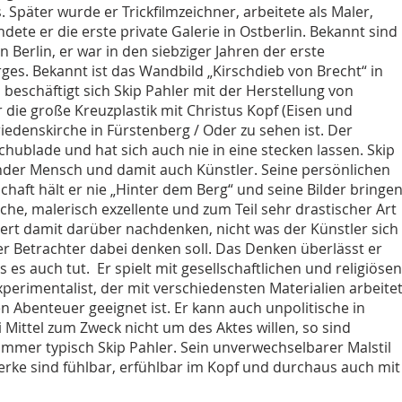
Später wurde er Trickfilmzeichner, arbeitete als Maler,
ete er die erste private Galerie in Ostberlin. Bekannt sind
Berlin, er war in den siebziger Jahren der erste
ges. Bekannt ist das Wandbild „Kirschdieb von Brecht“ in
beschäftigt sich Skip Pahler mit der Herstellung von
r die große Kreuzplastik mit Christus Kopf (Eisen und
riedenskirche in Fürstenberg / Oder zu sehen ist. Der
Schublade und hat sich auch nie in eine stecken lassen. Skip
kender Mensch und damit auch Künstler. Seine persönlichen
chaft hält er nie „Hinter dem Berg“ und seine Bilder bringe
che, malerisch exzellente und zum Teil sehr drastischer Art
rt damit darüber nachdenken, nicht was der Künstler sich
er Betrachter dabei denken soll. Das Denken überlässt er
es auch tut. Er spielt mit gesellschaftlichen und religiösen
xperimentalist, der mit verschiedensten Materialien arbeite
 Abenteuer geeignet ist. Er kann auch unpolitische in
i Mittel zum Zweck nicht um des Aktes willen, so sind
h immer typisch Skip Pahler. Sein unverwechselbarer Malstil
erke sind fühlbar, erfühlbar im Kopf und durchaus auch mit