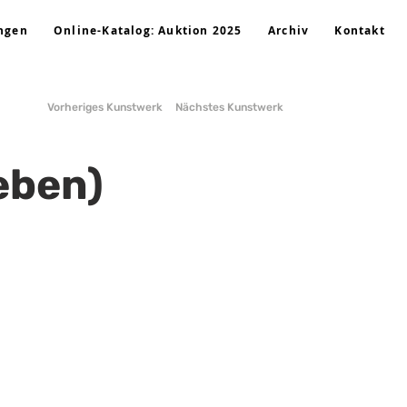
ngen
Online-Katalog: Auktion 2025
Archiv
Kontakt
Vorheriges Kunstwerk
Nächstes Kunstwerk
i
leben)