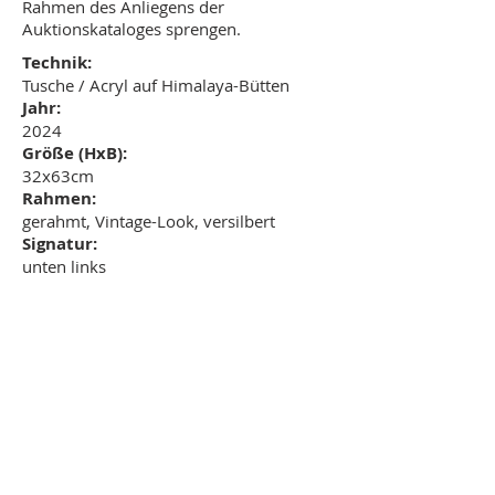
Rahmen des Anliegens der
Auktionskataloges sprengen.
Technik:
Tusche / Acryl auf Himalaya-Bütten
Jahr:
2024
Größe (HxB):
32x63cm
Rahmen:
gerahmt, Vintage-Look, versilbert
Signatur:
unten links
Ansteigerung:
600€
Z
u
rü
ck zu
bersich
Schätzpreis:
r Ü
t
900€
Nächstes Kunstwerk